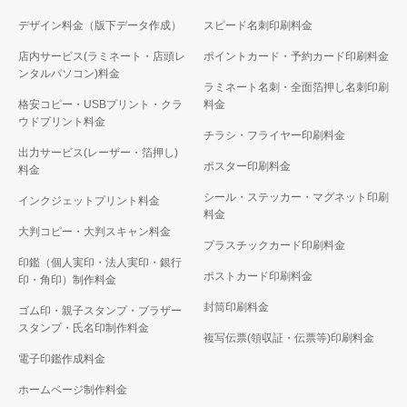
デザイン料金（版下データ作成）
スピード名刺印刷料金
店内サービス(ラミネート・店頭レ
ポイントカード・予約カード印刷料金
ンタルパソコン)料金
ラミネート名刺・全面箔押し名刺印刷
格安コピー・USBプリント・クラ
料金
ウドプリント料金
チラシ・フライヤー印刷料金
出力サービス(レーザー・箔押し)
ポスター印刷料金
料金
シール・ステッカー・マグネット印刷
インクジェットプリント料金
料金
大判コピー・大判スキャン料金
プラスチックカード印刷料金
印鑑（個人実印・法人実印・銀行
ポストカード印刷料金
印・角印）制作料金
封筒印刷料金
ゴム印・親子スタンプ・ブラザー
スタンプ・氏名印制作料金
複写伝票(領収証・伝票等)印刷料金
電子印鑑作成料金
ホームページ制作料金