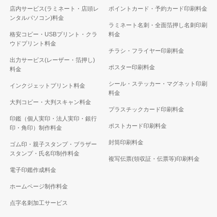
店内サービス(ラミネート・店頭レ
ポイントカード・予約カード印刷料金
ンタルパソコン)料金
ラミネート名刺・全面箔押し名刺印刷
格安コピー・USBプリント・クラ
料金
ウドプリント料金
チラシ・フライヤー印刷料金
出力サービス(レーザー・箔押し)
ポスター印刷料金
料金
シール・ステッカー・マグネット印刷
インクジェットプリント料金
料金
大判コピー・大判スキャン料金
プラスチックカード印刷料金
印鑑（個人実印・法人実印・銀行
ポストカード印刷料金
印・角印）制作料金
封筒印刷料金
ゴム印・親子スタンプ・ブラザー
スタンプ・氏名印制作料金
複写伝票(領収証・伝票等)印刷料金
電子印鑑作成料金
ホームページ制作料金
点字名刺加工サービス