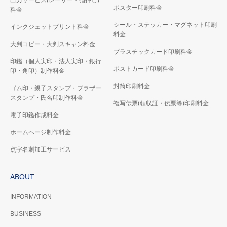
出力サービス(レーザー・箔押し)
ポスター印刷料金
料金
シール・ステッカー・マグネット印刷
インクジェットプリント料金
料金
大判コピー・大判スキャン料金
プラスチックカード印刷料金
印鑑（個人実印・法人実印・銀行
ポストカード印刷料金
印・角印）制作料金
封筒印刷料金
ゴム印・親子スタンプ・ブラザー
スタンプ・氏名印制作料金
複写伝票(領収証・伝票等)印刷料金
電子印鑑作成料金
ホームページ制作料金
点字名刺加工サービス
ABOUT
INFORMATION
BUSINESS